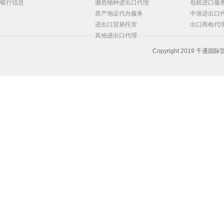
银行信息
濒危物种进出口代理
包税进口服
原产地证代办服务
中港进出口
进出口贸易托管
出口商检代
其他进出口代理
Copyright 2019 