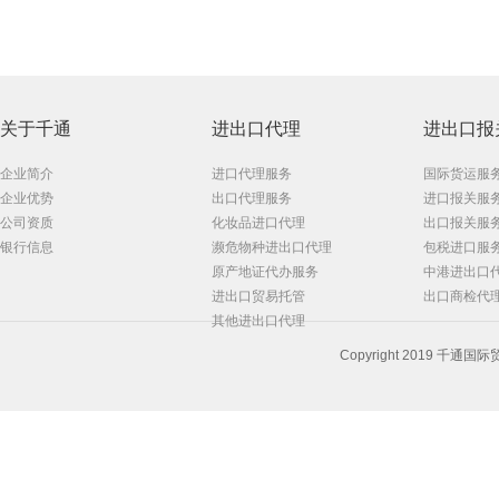
关于千通
进出口代理
进出口报
企业简介
进口代理服务
国际货运服
企业优势
出口代理服务
进口报关服
公司资质
化妆品进口代理
出口报关服
银行信息
濒危物种进出口代理
包税进口服
原产地证代办服务
中港进出口
进出口贸易托管
出口商检代
其他进出口代理
Copyright 2019 