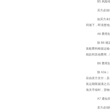
B5 风险
买方必须承
如买方未按
同项下，即清楚地
A6 费用
除 B6 规
装船费和根据运输
税款和其他费用，
B6 费用
除 A3a 
应由卖方支付；及
装运期限届满之日
海关手续时，货物
A7 通知
卖方必须给