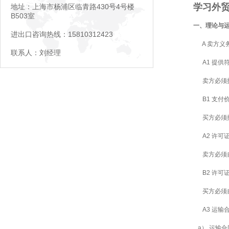
学习外贸
地址：上海市杨浦区临青路430号4号楼
B503室
一、
理论与
进出口咨询热线：15810312423
A 卖方义
联系人：刘经理
A1 提
卖方必须提
B1 支付
买方必须按
A2 许
卖方必须自
B2 许
买方必须自
A3 运
a） 运输合