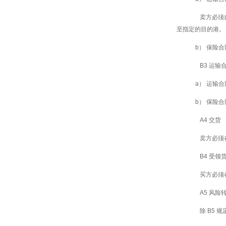
卖方必须自
至指定的目的港。
b） 保险合
B3 运
a） 运输合
b） 保险合
A4 交货
卖方必须在
B4 受领
买方必须在
A5 风险
除 B5 