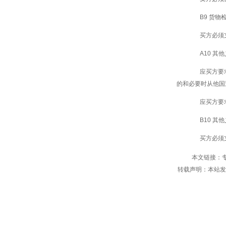
B9 货物
买方必须支
A10 其
应买方要求
的和必要时从他国
应买方要求
B10 其
买方必须支
本文链接：专
转载声明：本站发