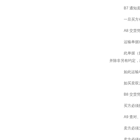
B7 通知
一旦买方有
A8 交货
运输单据或
此单据（如
并除非另有约定，
如此运输单
如买卖双方
B8 交
买方必须接
A9 查对
卖方必须支
卖方必须自