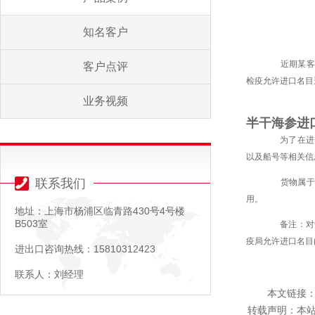
知名客户
近期某客户
客户点评
检疫允许进口名目
业务视频
半干海参进
为了在进口
以及船号等相关信
联系我们
货物属于鲜
用。
地址：上海市杨浦区临青路430号4号楼
B503室
备注：对于
疫局允许进口名目
进出口咨询热线：15810312423
联系人：刘经理
本文链接：
转载声明：本站