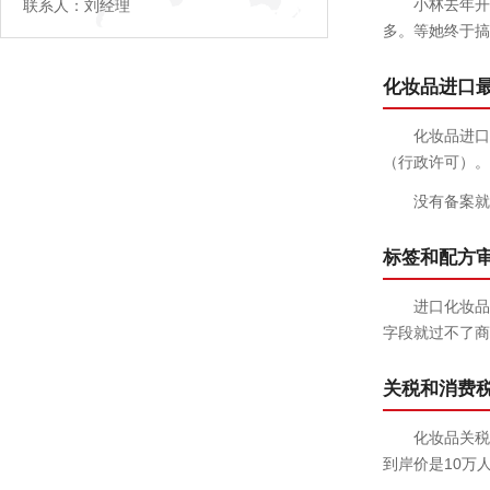
小林去年开
联系人：刘经理
多。等她终于搞
化妆品进口
化妆品进口
（行政许可）。
没有备案就
标签和配方
进口化妆品
字段就过不了商
关税和消费
化妆品关税
到岸价是10万