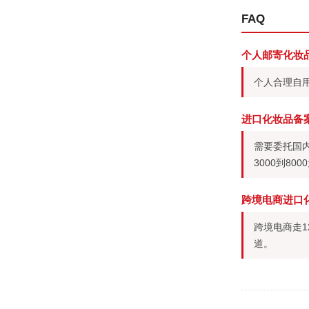
FAQ
个人邮寄化妆
个人合理自
进口化妆品备
需要委托国
3000到80
跨境电商进口
跨境电商走1
道。