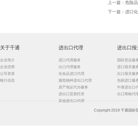
上一篇：
危险品
下一篇：
进口化
关于千通
进出口代理
进出口报
企业简介
进口代理服务
国际货运服
企业优势
出口代理服务
进口报关服
公司资质
化妆品进口代理
出口报关服
银行信息
濒危物种进出口代理
包税进口服
原产地证代办服务
中港进出口
进出口贸易托管
出口商检代
其他进出口代理
Copyright 2019 